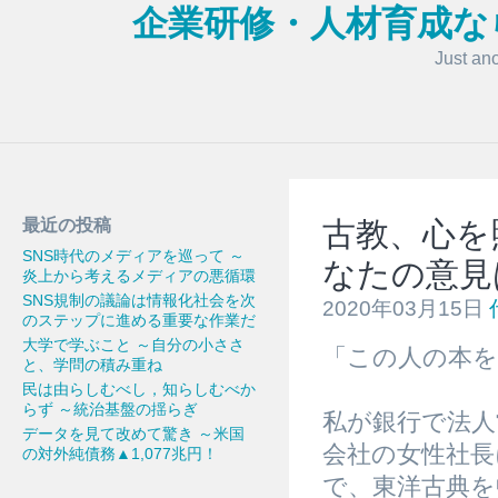
企業研修・人材育成な
Just an
最近の投稿
古教、心を
SNS時代のメディアを巡って ～
なたの意見
炎上から考えるメディアの悪循環
SNS規制の議論は情報化社会を次
2020年03月15日
のステップに進める重要な作業だ
大学で学ぶこと ～自分の小ささ
「この人の本
と、学問の積み重ね
民は由らしむべし，知らしむべか
らず ～統治基盤の揺らぎ
私が銀行で法人
データを見て改めて驚き ～米国
会社の女性社長
の対外純債務▲1,077兆円！
で、東洋古典を